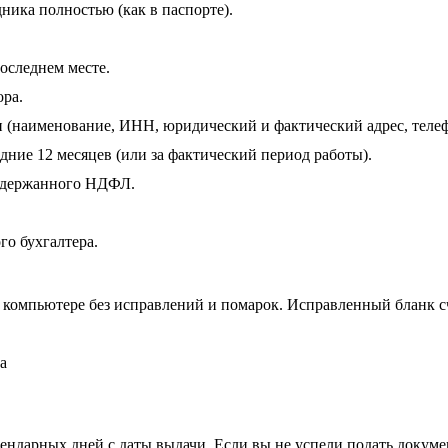
ника полностью (как в паспорте).
оследнем месте.
ора.
 (наименование, ИНН, юридический и фактический адрес, телеф
дние 12 месяцев (или за фактический период работы).
 удержанного НДФЛ.
го бухгалтера.
а компьютере без исправлений и помарок. Исправленный бланк 
ндарных дней с даты выдачи. Если вы не успели подать докумен