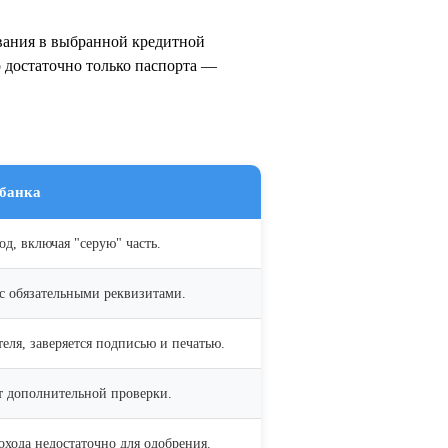
ования в выбранной кредитной
о достаточно только паспорта —
 банка
од, включая "серую" часть.
с обязательными реквизитами.
теля, заверяется подписью и печатью.
ет дополнительной проверки.
хода недостаточно для одобрения.