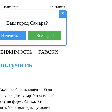
Вакансии
Контакты
X
Ваш город Самара?
База покупателей (600)
Изменить
Все верно
8 800 250-04-53
ДВИЖИМОСТЬ
ГАРАЖИ
 получить
ёжеспособность клиента. Если
льную картину заработка или её
вку по форме банка
. Это
чить более выгодные условия