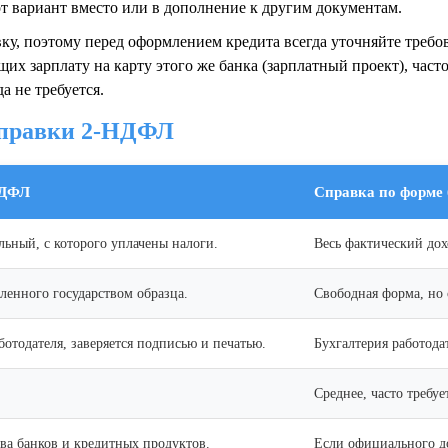
от вариант вместо или в дополнение к другим документам.
ку, поэтому перед оформлением кредита всегда уточняйте треб
их зарплату на карту этого же банка (зарплатный проект), част
 не требуется.
справки 2-НДФЛ
НДФЛ
Справка по форме
ьный, с которого уплачены налоги.
Весь фактический дох
ленного государством образца.
Свободная форма, но 
ботодателя, заверяется подписью и печатью.
Бухгалтерия работода
Среднее, часто требу
ва банков и кредитных продуктов.
Если официального до