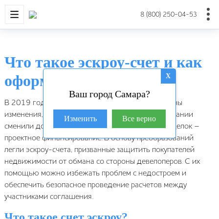
НОВОСТРОЙКИ
КВАРТИРЫ
ДОМА И УЧАС
8 (800) 250-04-53
Что такое эскроу-счет и как
оформить с ним сделку
X
Ваш город Самара?
В 2019 году в законодательство РФ были внесены
изменения, согласно которым строительные компании
Изменить
Все верно
сменили долевое строительство на новый вид сделок –
проектное финансирование. В основу преобразований
легли эскроу-счета, призванные защитить покупателей
недвижимости от обмана со стороны девелоперов. С их
помощью можно избежать проблем с недостроем и
обеспечить безопасное проведение расчетов между
участниками соглашения.
Что такое счет эскроу?