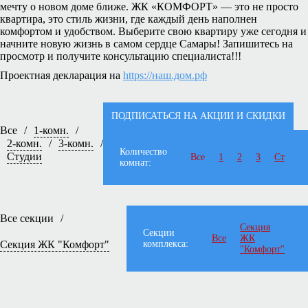
мечту о новом доме ближе. ЖК «КОМФОРТ» — это не просто
квартира, это стиль жизни, где каждый день наполнен
комфортом и удобством. Выберите свою квартиру уже сегодня и
начните новую жизнь в самом сердце Самары! Запишитесь на
просмотр и получите консультацию специалиста!!!
Проектная декларация на
https://наш.дом.рф
ПОДПИСАТЬСЯ НА АКЦИИ И СКИДКИ
Все
/
1-комн.
/
2-комн.
/
3-комн.
/
Количество
Студии
Все
1
2
3
Ст
комнат:
Все секции
/
Секция
Секции
Все
ЖК
Секция ЖК "Комфорт"
комплекса:
"Комфорт"