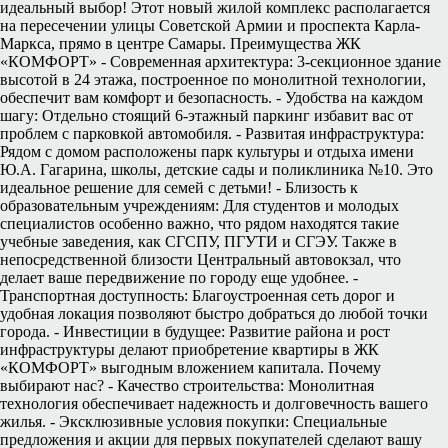
идеальный выбор! Этот новый жилой комплекс располагается
на пересечении улицы Советской Армии и проспекта Карла-
Маркса, прямо в центре Самары. Преимущества ЖК
«КОМФОРТ» - Современная архитектура: 3-секционное здание
высотой в 24 этажа, построенное по монолитной технологии,
обеспечит вам комфорт и безопасность. - Удобства на каждом
шагу: Отдельно стоящий 6-этажный паркинг избавит вас от
проблем с парковкой автомобиля. - Развитая инфраструктура:
Рядом с домом расположены парк культуры и отдыха имени
Ю.А. Гагарина, школы, детские сады и поликлиника №10. Это
идеальное решение для семей с детьми! - Близость к
образовательным учреждениям: Для студентов и молодых
специалистов особенно важно, что рядом находятся такие
учебные заведения, как СГСПУ, ПГУТИ и СГЭУ. Также в
непосредственной близости Центральный автовокзал, что
делает ваше передвижение по городу еще удобнее. -
Транспортная доступность: Благоустроенная сеть дорог и
удобная локация позволяют быстро добраться до любой точки
города. - Инвестиции в будущее: Развитие района и рост
инфраструктуры делают приобретение квартиры в ЖК
«КОМФОРТ» выгодным вложением капитала. Почему
выбирают нас? - Качество строительства: Монолитная
технология обеспечивает надежность и долговечность вашего
жилья. - Эксклюзивные условия покупки: Специальные
предложения и акции для первых покупателей сделают вашу