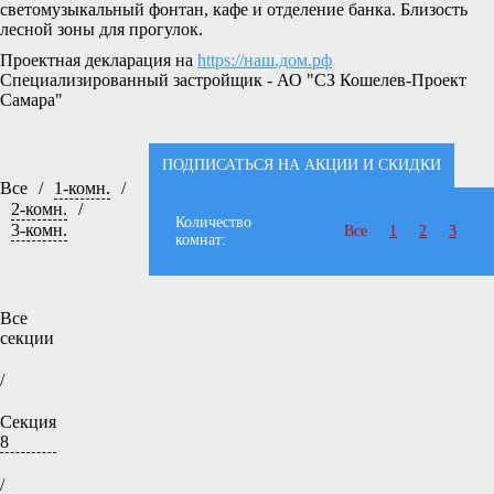
светомузыкальный фонтан, кафе и отделение банка. Близость
лесной зоны для прогулок.
Проектная декларация на
https://наш.дом.рф
Специализированный застройщик - АО "СЗ Кошелев-Проект
Самара"
ПОДПИСАТЬСЯ НА АКЦИИ И СКИДКИ
Все
/
1-комн.
/
2-комн.
/
Количество
3-комн.
Все
1
2
3
комнат:
Все
секции
/
Секция
8
/