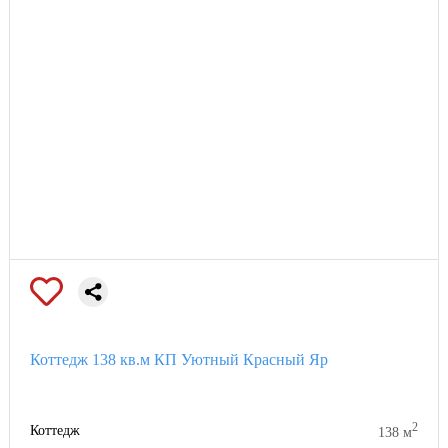
Теперь ваша мечта о загородном доме сможет стать
реальностью. Главное - не откладывать ее воплощение на
завтра. От Вас нужно только желание, а возможности
предоставит поселок «Уютный»!
Фасад дома с отделкой декоративной штукатуркой 9 470
000₽
Фасад дома с отделкой облицовочным красным кирпичом 9
800 000 ₽
Коттедж 138 кв.м КП Уютный Красный Яр
2
Коттедж
138 м