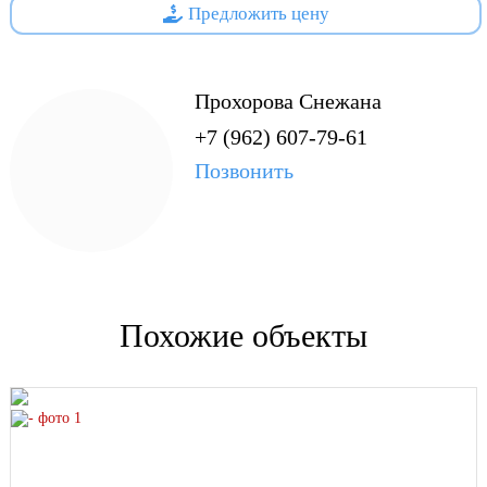
Предложить цену
лучшее соотношение цена-качество. Строительство
осуществляется в течении 2-4х месяцев.
Удачное расположение поселка в Красном Яру - это
Прохорова Снежана
развитая инфраструктура и оптимальное расстояние до
+7 (962) 607-79-61
Самары. Экологически чистый район сравнительно
недалекий от цивилизации большого города.
Позвонить
Инфраструктура поселка:
- Вода, газ и свет.
- Детский сад, школа, больница, аптеки,
магазины "Магнит", "Пятерочка"
- Торговые центры, культурно-спортивные комплексы,
Похожие объекты
Конноспортивная Школа
- Маршрутка 110, 110М (до Самары, до ТЦ Мега)
Кроме того, при покупке коттеджа в поселке «Уютный»
вам предоставляется рассрочка, зачет вашего жилья,
доступны кредит и ипотека во многих банках Самары.