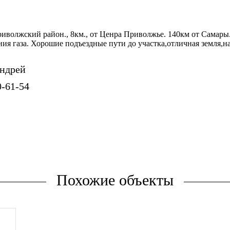
риволжский район., 8км., от Ценра Приволжье. 140км от Самар
ия газа. Хорошие подъездные пути до участка,отличная земля,н
ндрей
0-61-54
Похожие объекты