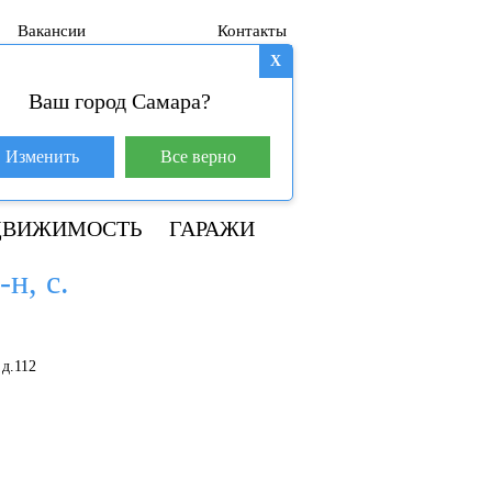
Вакансии
Контакты
X
Ваш город Самара?
База покупателей (602)
Изменить
Все верно
8 800 250-04-53
ДВИЖИМОСТЬ
ГАРАЖИ
н, с.
 д.112