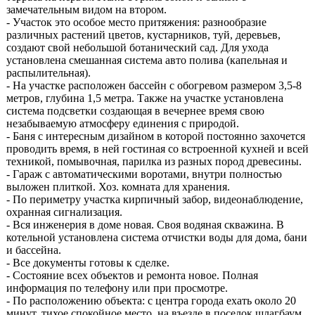
замечательным видом на втором.
- Участок это особое место притяжения: разнообразие
различных растений цветов, кустарников, туй, деревьев,
создают свой небольшой ботанический сад. Для ухода
установлена смешанная система авто полива (капельная и
распылительная).
- На участке расположен бассейн с обогревом размером 3,5-8
метров, глубина 1,5 метра. Также на участке установлена
система подсветки создающая в вечернее время свою
незабываемую атмосферу единения с природой.
- Баня с интересным дизайном в которой постоянно захочется
проводить время, в ней гостиная со встроенной кухней и всей
техникой, помывочная, парилка из разных пород древесины.
- Гараж с автоматическими воротами, внутри полностью
выложен плиткой. Хоз. комната для хранения.
- По периметру участка кирпичный забор, видеонаблюдение,
охранная сигнализация.
- Вся инженерия в доме новая. Своя водяная скважина. В
котельной установлена система отчистки воды для дома, бани
и бассейна.
- Все документы готовы к сделке.
- Состояние всех объектов и ремонта новое. Полная
информация по телефону или при просмотре.
- По расположению объекта: с центра города ехать около 20
минут, тихое спокойное место, на въезде в поселок шлагбаум