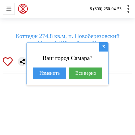
НОВОСТРОЙКИ
КВАРТИРЫ
ДОМА И УЧАС
8 (800) 250-04-53
Коттедж 274.8 кв.м, п. Новоберезовский
(Аглос),Юбилейная, 26
X
Ваш город Самара?
Изменить
Все верно