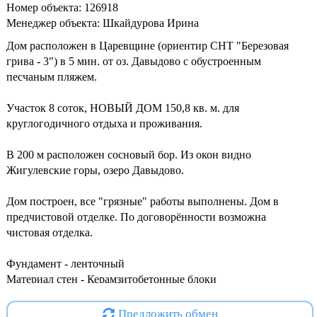
Номер объекта: 126918
Менеджер объекта: Шкайдурова Ирина
Дом расположен в Царевщине (ориентир СНТ "Березовая
грива - 3") в 5 мин. от оз. Давыдово с обустроенным
песчаным пляжем.
Участок 8 соток, НОВЫЙ ДОМ 150,8 кв. м. для
круглогодичного отдыха и проживания.
В 200 м расположен сосновый бор. Из окон видно
Жигулевские горы, озеро Давыдово.
Дом построен, все "грязные" работы выполнены. Дом в
предчистовой отделке. По договорённости возможна
чистовая отделка.
Фундамент - ленточный
Материал стен - Керамзитобетонные блоки
Межэтажное перекрытие - ж/б плиты
Фасад - утеплитель 100мм с декоративной штукатуркой
Предложить обмен