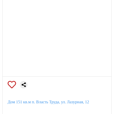
От Барбошиной поляны (9 просека) 30 мин езды, 20 мин до
аэропорта Курумоч. Рядом расположены Власть труда,
Курумоч, КП Ильинка, ЖК Царевщина, КП Муромский
городок, Новые дачи, Булгари парк, Царёв град, дачные
массивы Жигулевские сады, Елочка, Энергетик.Скрыть
Дом 151 кв.м п. Власть Труда, ул. Лазурная, 12