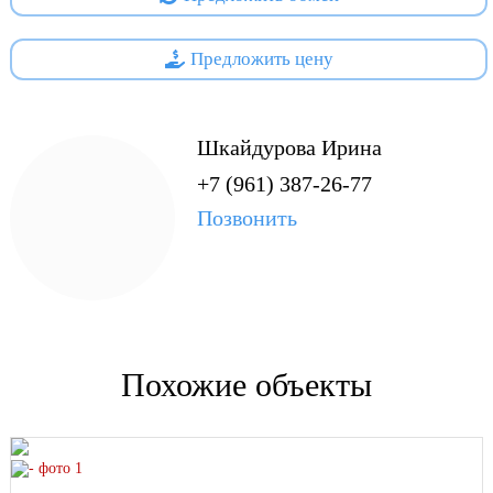
ceresit.
Утепление крыши - минеральная вата Knauf толщиной
Предложить цену
200мм.
Трёхкамерные стеклопакеты REHAU
Стены оштукатурены.
Выполнена разводка электрики
Шкайдурова Ирина
Выполнен монтаж внутридомовой канализации
+7 (961) 387-26-77
В доме 4 комнаты, одна из которых на первом этаже и 3 на
Позвонить
втором, гардеробная, два с/у, просторная гостиная,
совмещённая с кухонной зоной и вторым выходом на на
веранду.
Своя скважина 43м.
Электричество 380В/15 кВт.
Выгребная яма 6 куб.
Похожие объекты
Площадка под автомобиль
Откатные автоматические ворота
Новый забор по всему периметру.
В зимний период организована очистка дорог от снега.