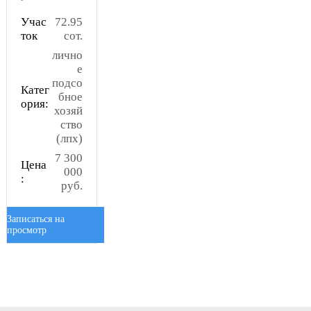
Учас
72.95
ток
сот.
лично
е
подсо
Катег
бное
ория:
хозяй
ство
(лпх)
7 300
Цена
000
:
руб.
Записаться на
просмотр