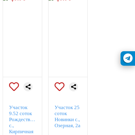
Курумоч, Ильинка, Булгари
Парк, Лукоморье,
Царевщина, Волжский,
Царев Курган,
Жилгородок, Золотой бор,
Елочка, Жигулевские сады,
Муромский городок.
Участок
Участок 25
9.52 соток
соток
Рождественно
Новинки с.,
с.,
Озерная, 2а
Кирпичная