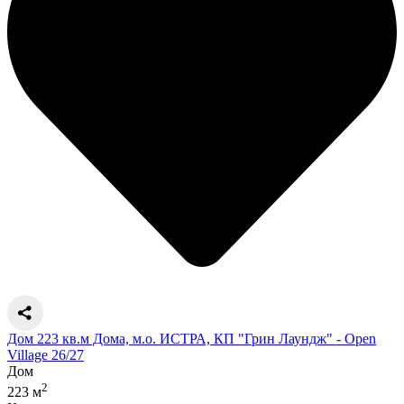
Дом 223 кв.м Дома, м.о. ИСТРА, КП "Грин Лаундж" - Open
Village 26/27
Дом
2
223 м