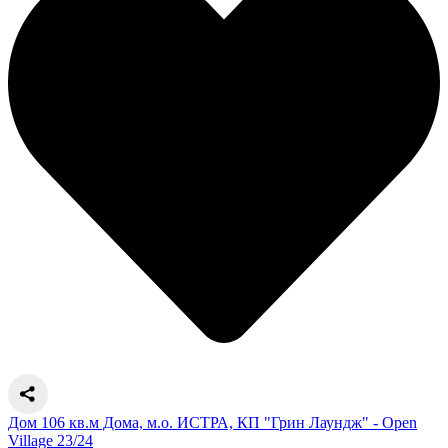
Дом 106 кв.м Дома, м.о. ИСТРА, КП "Грин Лаундж" - Open
Village 23/24