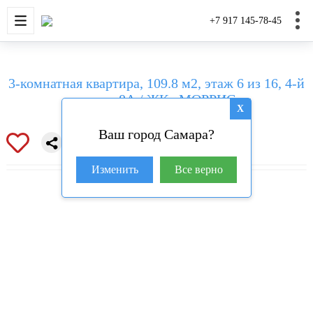
НОВОСТРОЙКИ
КВАРТИРЫ
ДОМА И УЧАС
+7 917 145-78-45
3-комнатная квартира, 109.8 м2, этаж 6 из 16, 4-й
проезд, 8А / ЖК «МОРРИС»
X
Ваш город Самара?
Изменить
Все верно