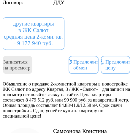
Договор:
ДДУ
планировки и лаконичное
архитектурное решение.
Здесь вы сможете забыть о
другие квартиры
городской суете и
в ЖК Салют
наслаждаться тишиной и
средняя цена 2-комн. кв.
спокойствием.
- 9 177 940 руб.
Наш дом устроен так,
чтобы жителям было
комфортно: пять секций
Записаться
Предложить
Предложить
пониженной этажности,
на просмотр
обмен
цену
которые связаны друг с
другом единым дворовым
пространством. Ритмика
Объявление о продаже 2-комнатной квартиры в новостройке
ЖК Салют по адресу Квартал, 3 / ЖК «Салют» - для записи на
фасада создается
просмотр оставляйте заявку на сайте. Цена квартиры
расположением окон и
составляет 8 479 512 руб. или 99 900 руб. за квадратный метр.
балконов, декоративными
Общая площадь составляет 84.88/41.9/12.58 м². Срок сдачи
элементами фасада и
новостройки - Сдан, успейте купить квартиру по
сочетанием материалов
специальной цене!
различных цветов и
фактур.
Самсонова Кристина