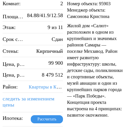
Комнат:
2
Номер объекта: 95903
Менеджер объекта:
84.88/41.9/12.58
2
Площадь, м
:
Самсонова Кристина
Жилой дом «Салют»
Этаж:
9 из 11
расположен в одном из
крупнейших и значимых
Срок сдачи:
Сдан
районов Самары —
Стены:
Кирпичный
поселке Мехзавод. Район
имеет развитую
2
99 900
Цена, руб./м
:
инфраструктуру: школы,
детские сады, поликлиники
Цена, руб.:
8 479 512
и спортивные объекты,
музей авиации и один из
Район:
Квартиры в Красноглинском районе Самары
крупнейших парков города
— «Парк Победы».
следить за изменением
Концепция проекта
цены
выстроена на 4 принципах:
развитое окружение,
Ипотека:
Рассчитать
уютный двор,
функциональные