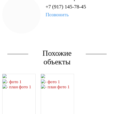
+7 (917) 145-78-45
В доме «Салют» мы
создали продуманные и
Позвонить
функциональные
планировки, которые
учитывают расположение
окон относительно сторон
света и окружающей
инфраструктуры.
Похожие
Для жителей и посетителей
объекты
жилого дома «Салют» на
прилегающей территории
предусмотрена просторная
парковка в виде открытых
организованных площадок,
что поможет избежать
парковки в
непредусмотренных
местах.