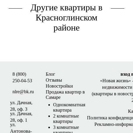
Другие квартиры в
Красноглинском
районе
8 (800)
Блог
вход 
Отзывы
250-04-53
«Новая жизнь»
Новостройки
недвижимости 
nlre@bk.ru
Продажа квартир в
(квартиры в новост
Самаре
ул. Дачная,
Однокомнатная
28, оф. 3
квартира
Ка
ул. Дачная,
2 комнатные
Политика конфиденци
28, оф. 1
квартиры
Рекламно-информ
ул.
3 комнатные
Антонова-
квартиры