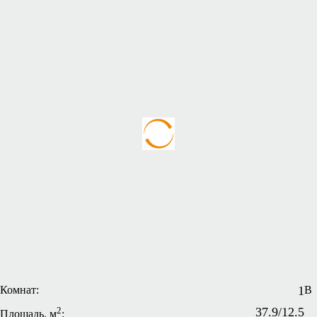
Комнат:
1
В
2
37.9/12.5
Площадь, м
: