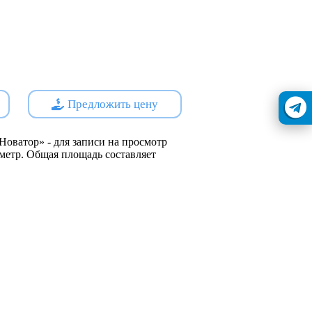
с улицы
ия
Предложить цену
:
Новатор» - для записи на просмотр
й метр. Общая площадь составляет
нной
s://наш.дом.рф
ойщик - ООО СЗ ВИРА-ПЛЮС