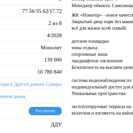
Менеджер объекта: Самсонов
77.56/35.62/17.72
ЖК «Новатор» - новое качест
Закрытый двор парк без машин
2 из 8
всё для жизни всей семьёй:
4/2028
детские площадки
Монолит
зоны отдыха
спортивные зоны
139 000
ландшафтное озеленение
Безопасность на высшем уров
10 780 840
система видеонаблюдения по
тиры в Другой районе Самары
индивидуальный доступ для 
Уникальные пространства:
ением цены
эксплуатируемые террасы на 
Рассчитать
воздухом и взглянуть на райо
подземный паркинг с атриумо
ДДУ
стеклянные стены и ландшаф
Современные входные группы,