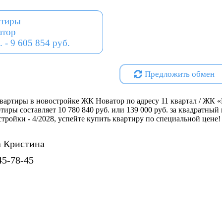
ртиры
безбарьерная среда
атор
вход с уровня земли
. - 9 605 854 руб.
доступ в подъезд со двора и 
лобби с мягкой зоной ожидан
гостевой санузел
Предложить обмен
бесконтактный доступ
умная домофония
Функциональные планировки
вартиры в новостройке ЖК Новатор по адресу 11 квартал / ЖК «
ртиры составляет 10 780 840 руб. или 139 000 руб. за квадратны
остройки - 4/2028, успейте купить квартиру по специальной цене!
Квартиры с террасами
Большие кухни-гостинные
Мастер-спальни с окном в ва
 Кристина
Гардеробные
45-78-45
Широкоформатные окна
Проектная декларация на
http
Специализированный застр