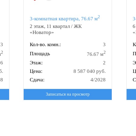
2
3-комнатная квартира, 76.67 м
3
2 этаж, 11 квартал / ЖК
6
«Новатор»
«
3
Кол-во. комн.:
3
К
2
2
Площадь
П
м
76.67 м
6
Этаж:
2
Э
б.
Цена:
8 587 040 руб.
Ц
28
Сдача:
4/2028
С
Записаться на просмотр