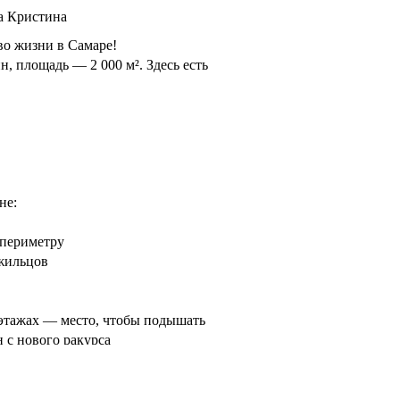
а Кристина
во жизни в Самаре!
, площадь — 2 000 м². Здесь есть
не:
 периметру
жильцов
этажах — место, чтобы подышать
н с нового ракурса
м: естественный свет через
тная композиция внутри
 всё для вашего комфорта: