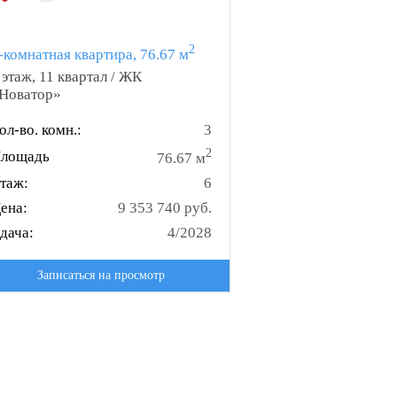
2
-комнатная квартира, 76.67 м
 этаж, 11 квартал / ЖК
Новатор»
ол-во. комн.:
3
2
лощадь
76.67 м
таж:
6
ена:
9 353 740 руб.
дача:
4/2028
Записаться на просмотр