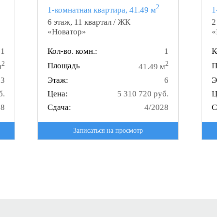
2
1-комнатная квартира, 41.49 м
1
6 этаж, 11 квартал / ЖК
2
«Новатор»
«
1
Кол-во. комн.:
1
К
2
2
Площадь
П
м
41.49 м
3
Этаж:
6
Э
б.
Цена:
5 310 720 руб.
Ц
28
Сдача:
4/2028
С
Записаться на просмотр