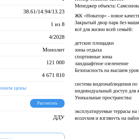
Менеджер объекта: Самсонов
38.61/14.94/13.23
ЖК «Новатор» - новое качест
Закрытый двор парк без машин
1 из 8
всё для жизни всей семьёй:
4/2028
детские площадки
Монолит
зоны отдыха
спортивные зоны
121 000
ландшафтное озеленение
Безопасность на высшем уров
4 671 810
система видеонаблюдения по
ением цены
индивидуальный доступ для 
Уникальные пространства:
Рассчитать
эксплуатируемые террасы на 
ДДУ
воздухом и взглянуть на райо
подземный паркинг с атриумо
стеклянные стены и ландшаф
Современные входные группы,