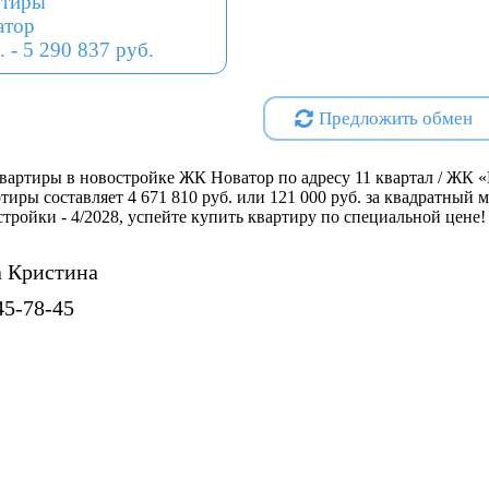
ртиры
атор
безбарьерная среда
. - 5 290 837 руб.
вход с уровня земли
доступ в подъезд со двора и 
Предложить обмен
лобби с мягкой зоной ожидан
гостевой санузел
бесконтактный доступ
вартиры в новостройке ЖК Новатор по адресу 11 квартал / ЖК «
умная домофония
ртиры составляет 4 671 810 руб. или 121 000 руб. за квадратный
Функциональные планировки
остройки - 4/2028, успейте купить квартиру по специальной цене!
Квартиры с террасами
 Кристина
Большие кухни-гостинные
45-78-45
Мастер-спальни с окном в ва
Гардеробные
Широкоформатные окна
Проектная декларация на
http
Специализированный застр