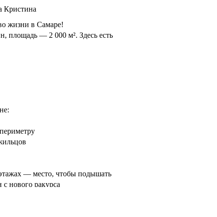
а Кристина
во жизни в Самаре!
, площадь — 2 000 м². Здесь есть
не:
 периметру
жильцов
этажах — место, чтобы подышать
н с нового ракурса
м: естественный свет через
тная композиция внутри
 всё для вашего комфорта: