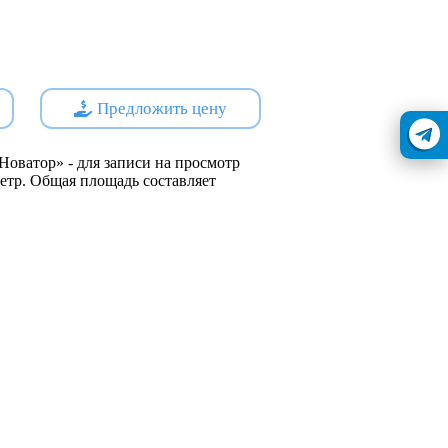
с улицы
Предложить цену
ия
Новатор» - для записи на просмотр
 метр. Общая площадь составляет
:
нной
s://наш.дом.рф
ойщик - ООО СЗ ВИРА-ПЛЮС