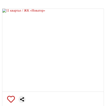
эксплуатируемые террасы на этажах — место, чтобы
подышать воздухом и взглянуть на район с нового ракурса
подземный паркинг с атриумом: естественный свет через
стеклянные стены и ландшафтная композиция внутри
Современные входные группы, всё для вашего комфорта:
безбарьерная среда