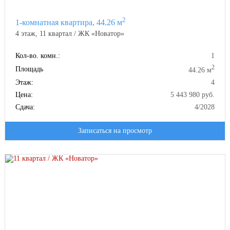
2
1-комнатная квартира, 44.26 м
4 этаж, 11 квартал / ЖК «Новатор»
вход с уровня земли
Кол-во. комн.:
1
2
Площадь
44.26 м
Этаж:
4
Цена:
5 443 980 руб.
Сдача:
4/2028
доступ в подъезд со двора и с улицы
Записаться на просмотр
лобби с мягкой зоной ожидания
гостевой санузел