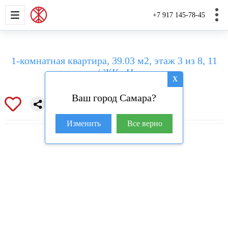
НОВОСТРОЙКИ
КВАРТИРЫ
ДОМА И УЧАС
+7 917 145-78-45
1-комнатная квартира, 39.03 м2, этаж 3 из 8, 11
квартал / ЖК «Новатор»
X
Ваш город Самара?
Изменить
Все верно