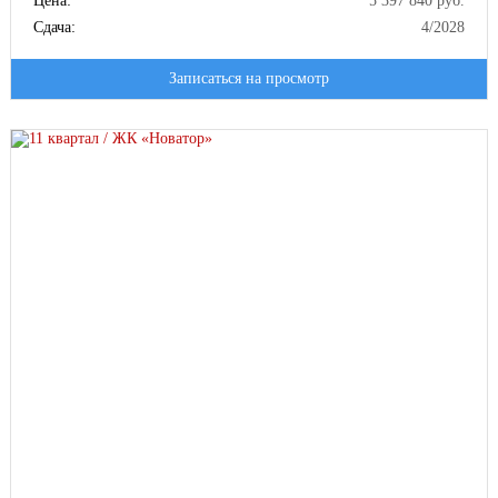
Цена:
5 397 840 руб.
Сдача:
4/2028
Большие кухни-гостинные
Записаться на просмотр
Мастер-спальни с окном в ванной
Гардеробные
Широкоформатные окна
Проектная декларация на
https://наш.дом.рф