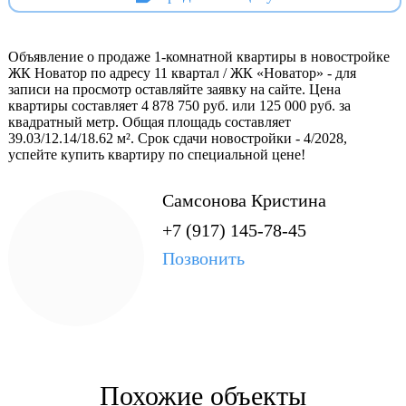
ландшафтное озеленение
Объявление о продаже 1-комнатной квартиры в новостройке
ЖК Новатор по адресу 11 квартал / ЖК «Новатор» - для
записи на просмотр оставляйте заявку на сайте. Цена
Безопасность на высшем уровне:
квартиры составляет 4 878 750 руб. или 125 000 руб. за
квадратный метр. Общая площадь составляет
39.03/12.14/18.62 м². Срок сдачи новостройки - 4/2028,
успейте купить квартиру по специальной цене!
Самсонова Кристина
система видеонаблюдения по периметру
+7 (917) 145-78-45
Позвонить
индивидуальный доступ для жильцов
Уникальные пространства:
Похожие объекты