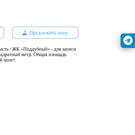
ные,
тажности, 3-4 кв на этаже,
,
 детская площадка, зона воркаута
Предложить цену
 проходят через эскроу-счета
 льготная ипотека от 6%,
асть / ЖК «Поддубный» - для записи
 квадратный метр. Общая площадь
арте продаж, идеально для
й цене!
ть презентацию проекта!
s://наш.дом.рф
ойщик - ООО СЗ СТРОЙГОРОД