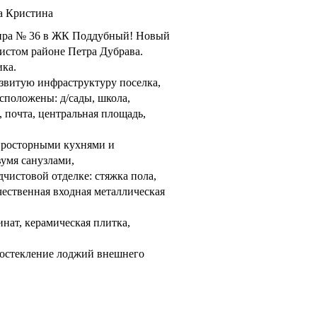
а Кристина
тира № 36 в ЖК Поддубный! Новый
истом районе Петра Дубрава.
ка.
азвитую инфраструктуру поселка,
сположены: д/сады, школа,
 почта, центральная площадь,
просторными кухнями и
умя санузлами,
дчистовой отделке: стяжка пола,
чественная входная металлическая
инат, керамическая плитка,
 остекление лоджий внешнего
али в 2024г., до города 15 минут,
ы учета уже установлены в том
рах)