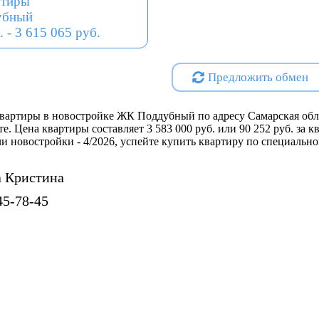
ртиры
- Все коммуникации централь
убный
- Дом кирпичный, сниженной э
. - 3 615 065 руб.
создает клубное пространство
- Во дворе новая современная
Предложить обмен
для занятий спортом,
- Дом с гарантией. Все сделки
- Принимаем все виды оплаты,
вартиры в новостройке ЖК Поддубный по адресу Самарская обл
рассрочка,
те. Цена квартиры составляет 3 583 000 руб. или 90 252 руб. за
- Цена действует только на ст
дачи новостройки - 4/2026, успейте купить квартиру по специально
инвестиций!
Позвоните нам, чтобы получи
 Кристина
Проектная декларация на
http
45-78-45
Специализированный застр