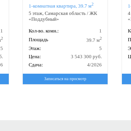
2
1-комнатная квартира, 39.7 м
1
5 этаж, Самарская область / ЖК
4
«Поддубный»
«
1
Кол-во. комн.:
1
К
2
2
Площадь
П
м
39.7 м
5
Этаж:
5
Э
б.
Цена:
3 543 300 руб.
Ц
26
Сдача:
4/2026
Записаться на просмотр