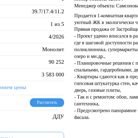
Менеджер объекта: Самсонов
39.7/17.4/11.2
Продается 1-комнатная квар
уютный ЖК в экологически ч
1 из 5
Прямая продажа от Застройщи
- Проект удачно вписался в р
4/2026
где в шаговой доступности ра
Монолит
поликлинника, супермаркеты,
озеро и мн.др.,
90 252
- Планировочные решения с 
спальными, гардеробными, дв
3 583 000
- Квартиры сдаются как в пре
гипсовая штукатурка стен, ка
ением цены
дверь, газовые плиты,
- Так и с ремонтом: обои, лам
Рассчитать
сантехника,
- Предусмотрено панорамное
ДДУ
фасада,
- После запуска новой магистр
- Все индивидуальные прибор
числе на отопление (в кварти