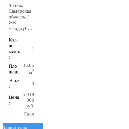
4 этаж,
Самарская
область, /
ЖК
«Поддубный»
Кол-
во.
1
комн.
:
35.85
Пло
2
щадь
м
Этаж
4
:
5 019
Цена
000
:
руб.
Сдан
Записаться на