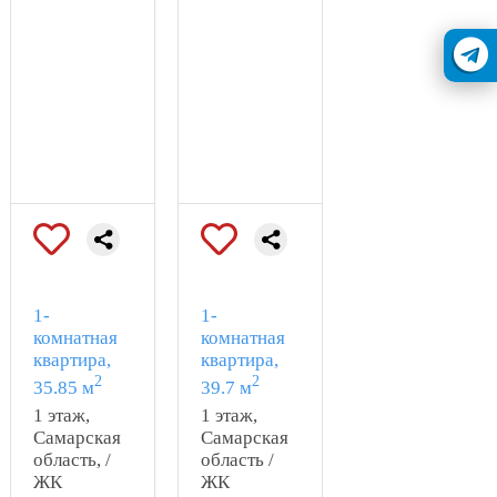
оплаты, льготная ипотека
от 6%, рассрочка,
- Цена действует только на
старте продаж, идеально
для инвестиций!
Позвоните нам, чтобы
получить презентацию
проекта!"
Проектная декларация на
https://наш.дом.рф
Специализированный
застройщик - ООО СЗ
СТРОЙГОРОД
1-
1-
комнатная
комнатная
квартира,
квартира,
2
2
35.85 м
39.7 м
1 этаж,
1 этаж,
Самарская
Самарская
область, /
область /
ЖК
ЖК