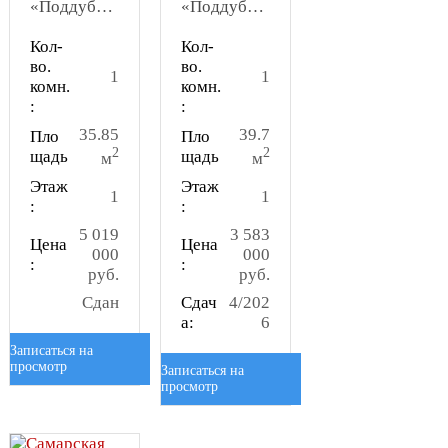
«Поддубный»
«Поддубный»
Кол-
Кол-
во.
во.
1
1
комн.
комн.
:
:
35.85
39.7
Пло
Пло
2
2
щадь
щадь
м
м
Этаж
Этаж
1
1
:
:
5 019
3 583
Цена
Цена
000
000
:
:
руб.
руб.
Сдан
Сдач
4/202
а:
6
Записаться на
просмотр
Записаться на
просмотр