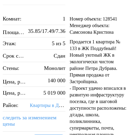
Комнат:
1
Номер объекта: 128541
Менеджер объекта:
35.85/17.49/7.36
2
Площадь, м
:
Самсонова Кристина
Продается 1 квартира №
Этаж:
5 из 5
133 в ЖК Поддубный!
Новый уютный ЖК в
Срок сдачи:
Сдан
экологически чистом
Стены:
Монолит
районе Петра Дубрава.
Прямая продажа от
2
140 000
Цена, руб./м
:
Застройщика.
- Проект удачно вписался в
Цена, руб.:
5 019 000
развитую инфраструктуру
поселка, где в шаговой
Район:
Квартиры в Другой районе Самары
доступности расположены:
д/сады, школа,
следить за изменением
поликлинника,
цены
супермаркеты, почта,
центральная площадь,