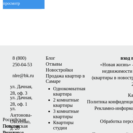
просмотр
8 (800)
Блог
вход 
Отзывы
250-04-53
«Новая жизнь»
Новостройки
недвижимости 
nlre@bk.ru
Продажа квартир в
(квартиры в новост
Самаре
ул. Дачная,
Однокомнатная
28, оф. 3
квартира
Ка
ул. Дачная,
2 комнатные
Политика конфиденци
28, оф. 1
квартиры
Рекламно-информ
ул.
3 комнатные
Антонова-
квартиры
Российская
Обработка пер
Овсеенко,
Квартиры
Гильдия
Поволжская
студии
д. 20
Риэлторов
Гильдия