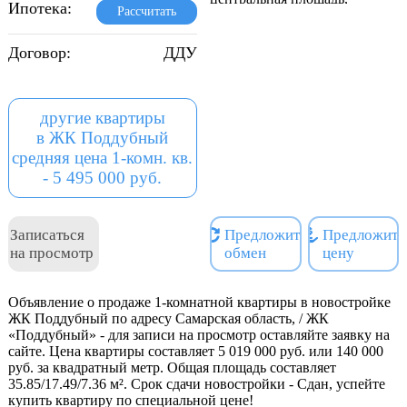
Ипотека:
Рассчитать
озеро и мн.др.,
- Планировочные решения
Договор:
ДДУ
с просторными кухнями и
спальными, гардеробными,
двумя санузлами,
другие квартиры
- Квартиры сдаются как в
в ЖК Поддубный
предчистовой отделке:
средняя цена 1-комн. кв.
стяжка пола, гипсовая
- 5 495 000 руб.
штукатурка стен,
электропроводка по всей
квартире, качественная
Записаться
Предложить
Предложить
входная металлическая
на просмотр
обмен
цену
дверь, газовые плиты,
- Так и с ремонтом: обои,
ламинат, керамическая
Объявление о продаже 1-комнатной квартиры в новостройке
ЖК Поддубный по адресу Самарская область, / ЖК
плитка, сантехника,
«Поддубный» - для записи на просмотр оставляйте заявку на
- Предусмотрено
сайте. Цена квартиры составляет 5 019 000 руб. или 140 000
панорамное остекление
руб. за квадратный метр. Общая площадь составляет
лоджий внешнего фасада,
35.85/17.49/7.36 м². Срок сдачи новостройки - Сдан, успейте
- После запуска новой
купить квартиру по специальной цене!