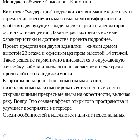
Менеджер объекта: Самсонова Кристина
Комплекс "Федерация" подчеркивает внимание к деталям и
стремление обеспечить максимальную комфортность и
удобство для будущих владельцев квартир и арендаторов
офисных помещений. Давайте рассмотрим основные
характеристики и достоинства проекта подробнее.
Проект представлен двумя зданиями – жилым домом
высотой 23 этажа и офисным центром высотой 14 этажей.
Такое решение гармонично вписывается в окружающую
застройку района и визуально выделяет комплекс среди
прочих объектов недвижимости.
Квартиры оснащены большими окнами в пол,
позволяющими максимизировать естественный свет и
открывающими прекрасные виды на окрестности, включая
реку Волгу. Это создает эффект открытого пространства и
улучшает восприятие интерьера.
Среди особенностей выделяются наличие персональных
колясочных комнат, где удобно хранить велосипеды,
спортивное оборудование и детские принадлежности.
Предусмотрены два типа парковок – подземная и наземная,
Предложить обмен