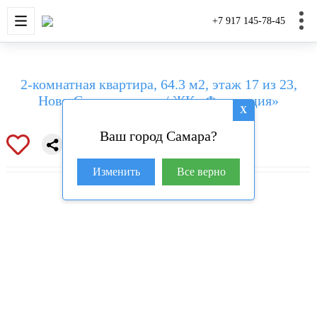
НОВОСТРОЙКИ
КВАРТИРЫ
ДОМА И УЧАС
+7 917 145-78-45
2-комнатная квартира, 64.3 м2, этаж 17 из 23,
Ново-Садовая улица / ЖК «Федерация»
X
Ваш город Самара?
Изменить
Все верно