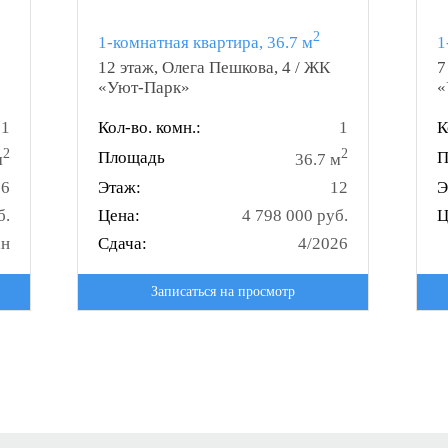
2
1-комнатная квартира, 36.7 м
1
12 этаж, Олега Пешкова, 4 / ЖК
7
«Уют-Парк»
«
1
Кол-во. комн.:
1
К
2
2
Площадь
П
м
36.7 м
16
Этаж:
12
Э
б.
Цена:
4 798 000 руб.
Ц
ан
Сдача:
4/2026
Записаться на просмотр