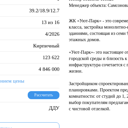
Менеджер объекта: Самсонов
39.2/18.9/12.7
ЖК «Уют-Парк» - это соврем
13 из 16
класса, застройка монолитн
зданиями, состоящая из семи 
4/2026
этажных домов.
Кирпичный
«Уют-Парк»- это настоящее от
123 622
городской среды и близость к
инфраструктура сочетается с
4 846 000
жизни.
ением цены
Застройщиком спроектирован
планировками. Проектом пре
Рассчитать
комнатности: от студий до 1,
выбор покупателям предлагаю
ДДУ
с чистовой отделкой.
Благоустройство прилегающей
организацию детских игровы