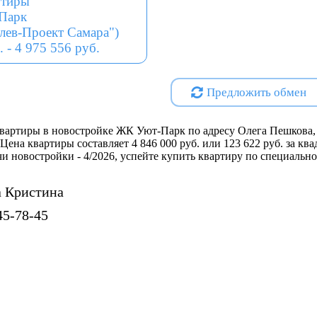
ртиры
гостевой автостоянки, а такж
Парк
доступности находятся детски
лев-Проект Самара")
физкультурно-спортивный ком
. - 4 975 556 руб.
светомузыкальный фонтан, ка
лесной зоны для прогулок.
Предложить обмен
Проектная декларация на
http
Специализированный застро
вартиры в новостройке ЖК Уют-Парк по адресу Олега Пешкова, 
Самара"
 Цена квартиры составляет 4 846 000 руб. или 123 622 руб. за к
дачи новостройки - 4/2026, успейте купить квартиру по специальн
 Кристина
45-78-45