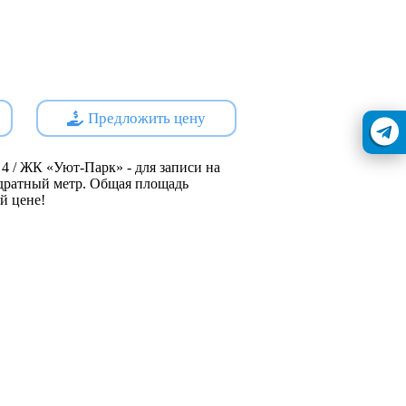
е озеленение. В шаговой
й сад, школа, магазины,
плекс, арт-объект,
фе и отделение банка. Близость
Предложить цену
s://наш.дом.рф
йщик - АО "СЗ Кошелев-Проект
4 / ЖК «Уют-Парк» - для записи на
вадратный метр. Общая площадь
ой цене!