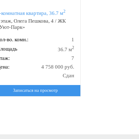
2
-комнатная квартира, 36.7 м
 этаж, Олега Пешкова, 4 / ЖК
Уют-Парк»
ол-во. комн.:
1
2
лощадь
36.7 м
таж:
7
ена:
4 758 000 руб.
Сдан
Записаться на просмотр