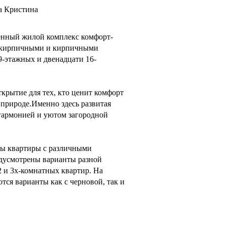
а Кристина
енный жилой комплекс комфорт-
о-кирпичными и кирпичными
9-этажных и двенадцати 16-
крытие для тех, кто ценит комфорт
 природе.Именно здесь развитая
 гармонией и уютом загородной
ы квартиры с различными
дусмотрены варианты разной
 2 и 3х-комнатных квартир. На
тся варианты как с черновой, так и
 территории включает в себя
х и спортивных площадок,