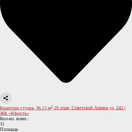
2
Квартира студия, 36.13 м
16 этаж, Советской Армии ул, 242 /
ЖК «Юность»
Кол-во. комн.:
11
Площадь