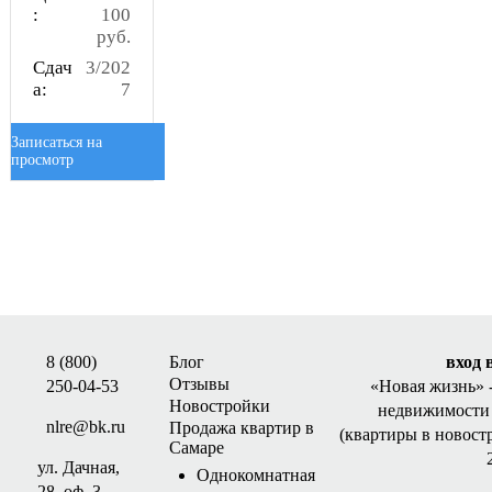
:
100
руб.
Сдач
3/202
а:
7
Записаться на
просмотр
8 (800)
Блог
вход 
Отзывы
250-04-53
«Новая жизнь»
Новостройки
недвижимости 
nlre@bk.ru
Продажа квартир в
(квартиры в новост
Самаре
ул. Дачная,
Однокомнатная
28, оф. 3