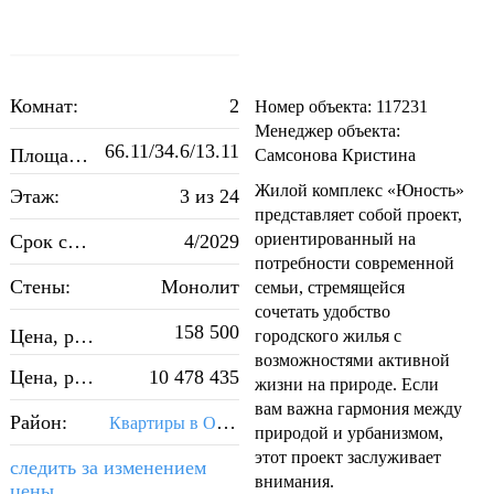
Комнат:
2
Номер объекта: 117231
Менеджер объекта:
66.11/34.6/13.11
2
Площадь, м
:
Самсонова Кристина
Жилой комплекс «Юность»
Этаж:
3 из 24
представляет собой проект,
ориентированный на
Срок сдачи:
4/2029
потребности современной
Стены:
Монолит
семьи, стремящейся
сочетать удобство
2
158 500
Цена, руб./м
:
городского жилья с
возможностями активной
Цена, руб.:
10 478 435
жизни на природе. Если
вам важна гармония между
Район:
Квартиры в Октябрьском районе Самары
природой и урбанизмом,
этот проект заслуживает
следить за изменением
внимания.
цены