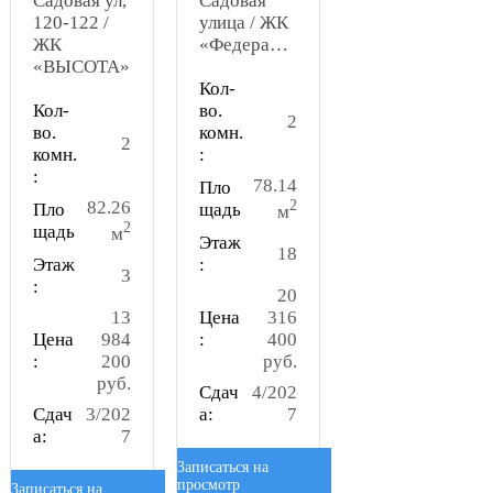
Садовая ул,
Садовая
120-122 /
улица / ЖК
ЖК
«Федерация»
«ВЫСОТА»
Кол-
Кол-
во.
2
во.
комн.
2
комн.
:
:
78.14
Пло
82.26
2
Пло
щадь
м
2
щадь
м
Этаж
18
Этаж
:
3
:
20
13
Цена
316
Цена
984
:
400
:
200
руб.
руб.
Сдач
4/202
Сдач
3/202
а:
7
а:
7
Записаться на
просмотр
Записаться на