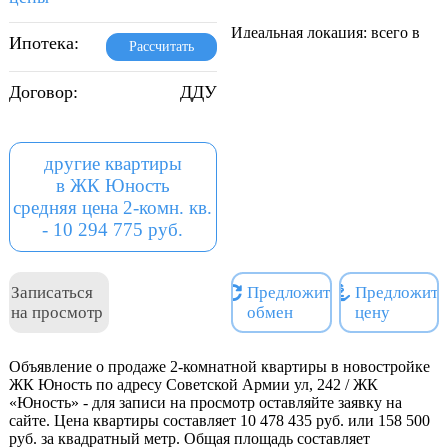
Идеальная локация: всего в
Ипотека:
Рассчитать
15 минутах ходьбы от
живописной набережной
Договор:
ДДУ
Волги, рядом с которой
удобно прогуляться утром
или вечером.
другие квартиры
Безопасный двор:
в ЖК Юность
современные игровые
средняя цена 2-комн. кв.
площадки с безопасным
- 10 294 775 руб.
покрытием, просторные
прогулочные зоны и места
для занятий спортом.
Записаться
Предложить
Предложить
Комфортные планировки:
на просмотр
обмен
цену
эргономичные студии,
уютные одно-, двух- и
трёхкомнатные квартиры с
Объявление о продаже 2-комнатной квартиры в новостройке
ЖК Юность по адресу Советской Армии ул, 242 / ЖК
продуманными
«Юность» - для записи на просмотр оставляйте заявку на
пространствами для жизни
сайте. Цена квартиры составляет 10 478 435 руб. или 158 500
всей семьёй.
руб. за квадратный метр. Общая площадь составляет