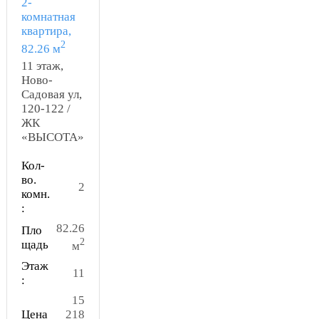
2-
комнатная
квартира,
2
82.26 м
11 этаж,
Ново-
Садовая ул,
120-122 /
ЖК
«ВЫСОТА»
Кол-
во.
2
комн.
:
82.26
Пло
2
щадь
м
Этаж
11
:
15
Цена
218