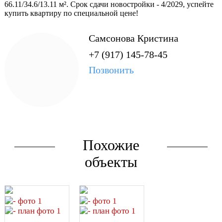
Высокое качество
66.11/34.6/13.11 м². Срок сдачи новостройки - 4/2029, успейте
строительства: надёжный
купить квартиру по специальной цене!
монолитный каркас
обеспечивает
Самсонова Кристина
долговечность и
+7 (917) 145-78-45
безопасность конструкции.
Стильные фасады:
Позвонить
контрастные цветовые
решения придают дому
современный вид и
выделяют его среди
соседних зданий.
Инфраструктура на месте:
Похожие
первые этажи занимают
удобные магазины, кафе и
объекты
сервисные службы.
Проектная декларация на
https://наш.дом.рф
Специализированный
застройщик - ООО СЗ ГК