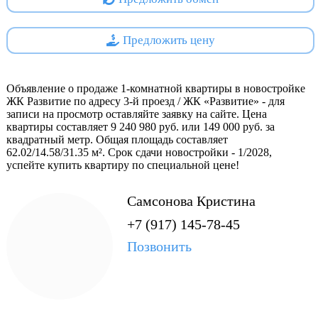
В непосредственной близости от жилого комплекса
находятся разнообразные социальные учреждения,
торговые центры, магазины, аптеки, спортивные
Предложить цену
комплексы и другие необходимые объекты
инфраструктуры.
Объявление о продаже 1-комнатной квартиры в новостройке
Кроме того, выделен участок земли под строительство
ЖК Развитие по адресу 3-й проезд / ЖК «Развитие» - для
записи на просмотр оставляйте заявку на сайте. Цена
образовательного центра на 230 мест, включающего
квартиры составляет 9 240 980 руб. или 149 000 руб. за
начальную школу на 150 учеников с детским садом на 80
квадратный метр. Общая площадь составляет
мест. На территории комплекса запланированы спортивные
62.02/14.58/31.35 м². Срок сдачи новостройки - 1/2028,
и игровые площадки, а также отдельные зоны для каждой
успейте купить квартиру по специальной цене!
группы детского сада.
Самсонова Кристина
+7 (917) 145-78-45
Проектная декларация на
https://наш.дом.рф
Позвонить
Специализированный застройщик - Самара-Еврострой СК
ООО