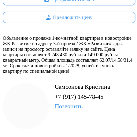
В непосредственной близости от жилого комплекса
находятся разнообразные социальные учреждения,
торговые центры, магазины, аптеки, спортивные
Предложить цену
комплексы и другие необходимые объекты
инфраструктуры.
Объявление о продаже 1-комнатной квартиры в новостройке
Кроме того, выделен участок земли под строительство
ЖК Развитие по адресу 3-й проезд / ЖК «Развитие» - для
записи на просмотр оставляйте заявку на сайте. Цена
образовательного центра на 230 мест, включающего
квартиры составляет 9 248 430 руб. или 149 000 руб. за
начальную школу на 150 учеников с детским садом на 80
квадратный метр. Общая площадь составляет 62.07/14.58/31.4
мест. На территории комплекса запланированы спортивные
м². Срок сдачи новостройки - 1/2028, успейте купить
и игровые площадки, а также отдельные зоны для каждой
квартиру по специальной цене!
группы детского сада.
Самсонова Кристина
+7 (917) 145-78-45
Проектная декларация на
https://наш.дом.рф
Позвонить
Специализированный застройщик - Самара-Еврострой СК
ООО