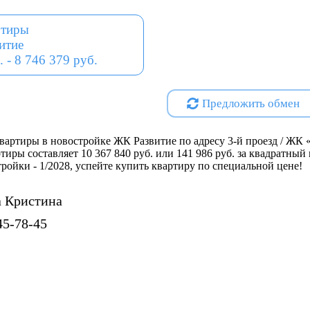
разнообразные социальные уч
ртиры
магазины, аптеки, спортивны
итие
объекты инфраструктуры.
. - 8 746 379 руб.
Кроме того, выделен участок 
образовательного центра на 
Предложить обмен
школу на 150 учеников с детс
территории комплекса запла
площадки, а также отдельные
артиры в новостройке ЖК Развитие по адресу 3-й проезд / ЖК «
сада.
ртиры составляет 10 367 840 руб. или 141 986 руб. за квадратны
стройки - 1/2028, успейте купить квартиру по специальной цене!
 Кристина
Проектная декларация на
http
Специализированный застро
45-78-45