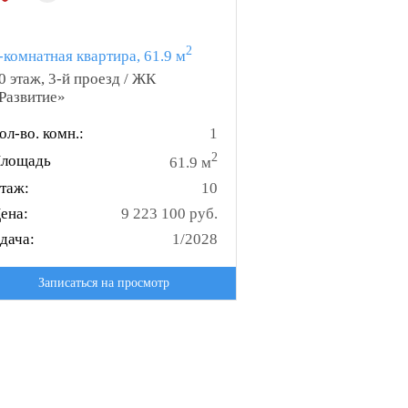
2
-комнатная квартира, 61.9 м
0 этаж, 3-й проезд / ЖК
Развитие»
ол-во. комн.:
1
2
лощадь
61.9 м
таж:
10
ена:
9 223 100 руб.
дача:
1/2028
Записаться на просмотр