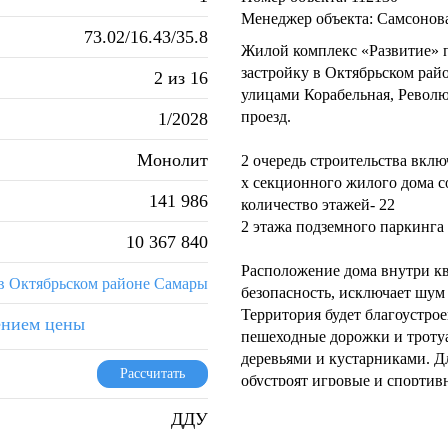
Менеджер объекта: Самсонов
73.02/16.43/35.8
Жилой комплекс «Развитие» п
застройку в Октябрьском ра
2 из 16
улицами Корабельная, Револю
проезд.
1/2028
Монолит
2 очередь строительства включ
х секционного жилого дома 
141 986
количество этажей- 22
2 этажа подземного паркинга
10 367 840
Расположение дома внутри кв
в Октябрьском районе Самары
безопасность, исключает шум 
Территория будет благоустрое
ением цены
пешеходные дорожки и тротуа
деревьями и кустарниками. Д
Рассчитать
обустроят игровые и спортив
отдыха.
ДДУ
В непосредственной близости