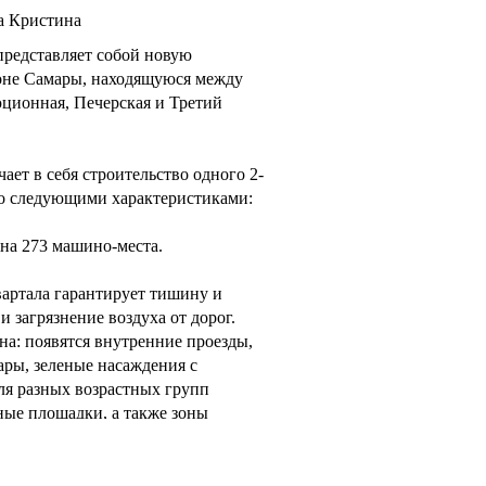
а Кристина
редставляет собой новую
йоне Самары, находящуюся между
ционная, Печерская и Третий
ает в себя строительство одного 2-
со следующими характеристиками:
 на 273 машино-места.
артала гарантирует тишину и
и загрязнение воздуха от дорог.
на: появятся внутренние проезды,
ры, зеленые насаждения с
ля разных возрастных групп
ные площадки, а также зоны
 от жилого комплекса находятся