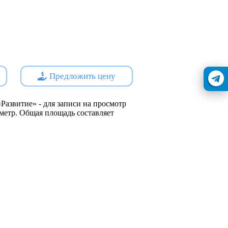
реждения, торговые центры,
е комплексы и другие необходимые
земли под строительство
230 мест, включающего начальную
Предложить цену
ким садом на 80 мест. На
нированы спортивные и игровые
 зоны для каждой группы детского
Развитие» - для записи на просмотр
й метр. Общая площадь составляет
s://наш.дом.рф
йщик - Самара-Еврострой СК ООО