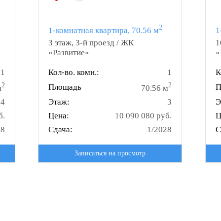
2
1-комнатная квартира, 70.56 м
1
3 этаж, 3-й проезд / ЖК
1
«Развитие»
«
1
Кол-во. комн.:
1
К
2
2
Площадь
П
м
70.56 м
14
Этаж:
3
Э
б.
Цена:
10 090 080 руб.
Ц
28
Сдача:
1/2028
С
Записаться на просмотр