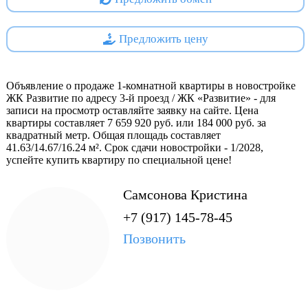
В непосредственной близости от жилого комплекса
находятся разнообразные социальные учреждения,
торговые центры, магазины, аптеки, спортивные
Предложить цену
комплексы и другие необходимые объекты
инфраструктуры.
Объявление о продаже 1-комнатной квартиры в новостройке
Кроме того, выделен участок земли под строительство
ЖК Развитие по адресу 3-й проезд / ЖК «Развитие» - для
записи на просмотр оставляйте заявку на сайте. Цена
образовательного центра на 230 мест, включающего
квартиры составляет 7 659 920 руб. или 184 000 руб. за
начальную школу на 150 учеников с детским садом на 80
квадратный метр. Общая площадь составляет
мест. На территории комплекса запланированы спортивные
41.63/14.67/16.24 м². Срок сдачи новостройки - 1/2028,
и игровые площадки, а также отдельные зоны для каждой
успейте купить квартиру по специальной цене!
группы детского сада.
Самсонова Кристина
+7 (917) 145-78-45
Проектная декларация на
https://наш.дом.рф
Позвонить
Специализированный застройщик - Самара-Еврострой СК
ООО