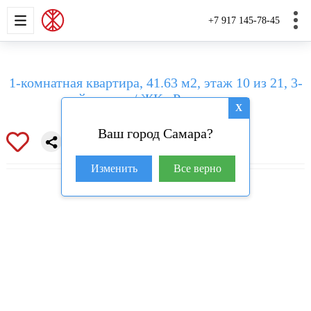
НОВОСТРОЙКИ
КВАРТИРЫ
ДОМА И УЧАС
+7 917 145-78-45
1-комнатная квартира, 41.63 м2, этаж 10 из 21, 3-
й проезд / ЖК «Развитие»
X
Ваш город Самара?
Изменить
Все верно