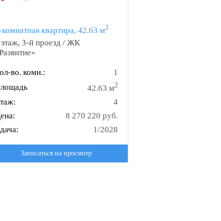
2
-комнатная квартира, 42.63 м
 этаж, 3-й проезд / ЖК
Развитие»
ол-во. комн.:
1
2
лощадь
42.63 м
таж:
4
ена:
8 270 220 руб.
дача:
1/2028
Записаться на просмотр