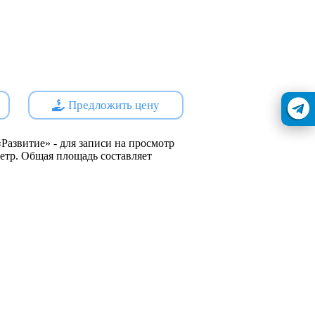
реждения, торговые центры,
е комплексы и другие необходимые
земли под строительство
230 мест, включающего начальную
Предложить цену
ким садом на 80 мест. На
нированы спортивные и игровые
 зоны для каждой группы детского
Развитие» - для записи на просмотр
 метр. Общая площадь составляет
s://наш.дом.рф
йщик - Самара-Еврострой СК ООО