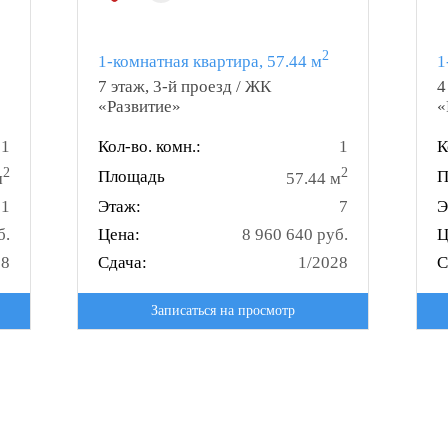
2
1-комнатная квартира, 57.44 м
1
7 этаж, 3-й проезд / ЖК
4
«Развитие»
«
1
Кол-во. комн.:
1
К
2
2
Площадь
П
м
57.44 м
21
Этаж:
7
Э
б.
Цена:
8 960 640 руб.
Ц
28
Сдача:
1/2028
С
Записаться на просмотр