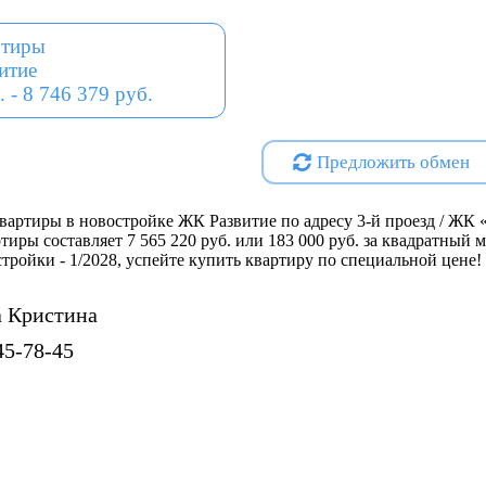
разнообразные социальные уч
ртиры
магазины, аптеки, спортивны
итие
объекты инфраструктуры.
. - 8 746 379 руб.
Кроме того, выделен участок 
образовательного центра на 
Предложить обмен
школу на 150 учеников с детс
территории комплекса запла
площадки, а также отдельные
артиры в новостройке ЖК Развитие по адресу 3-й проезд / ЖК «
сада.
ртиры составляет 7 565 220 руб. или 183 000 руб. за квадратный
остройки - 1/2028, успейте купить квартиру по специальной цене!
 Кристина
Проектная декларация на
http
Специализированный застро
45-78-45