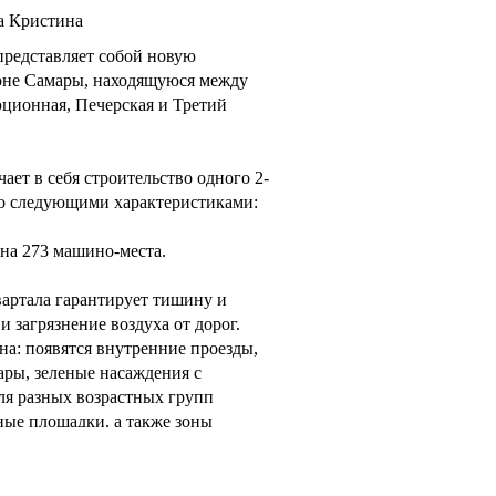
а Кристина
редставляет собой новую
йоне Самары, находящуюся между
ционная, Печерская и Третий
ает в себя строительство одного 2-
со следующими характеристиками:
 на 273 машино-места.
артала гарантирует тишину и
и загрязнение воздуха от дорог.
на: появятся внутренние проезды,
ры, зеленые насаждения с
ля разных возрастных групп
ные площадки, а также зоны
 от жилого комплекса находятся