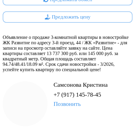
Помимо строительства жилых домов сформирован
земельный участок для строительства образовательного
Предложить цену
комплекса общей численностью 230 мест (начальная школа
на 150 мест с дошкольным отделением, детский сад на 80
мест). В границах территории образовательного комплекса
Объявление о продаже 3-комнатной квартиры в новостройке
предусмотрены площадки для занятий спортом и
ЖК Развитие по адресу 3-й проезд, 44 / ЖК «Развитие» - для
записи на просмотр оставляйте заявку на сайте. Цена
физкультурой, а так же игровая зона с групповыми
квартиры составляет 13 737 300 руб. или 145 000 руб. за
площадками для каждой группы детского сада.
квадратный метр. Общая площадь составляет
94.74/48.41/18.09 м². Срок сдачи новостройки - 3/2026,
Проектная декларация на
https://наш.дом.рф
успейте купить квартиру по специальной цене!
Самсонова Кристина
+7 (917) 145-78-45
Позвонить