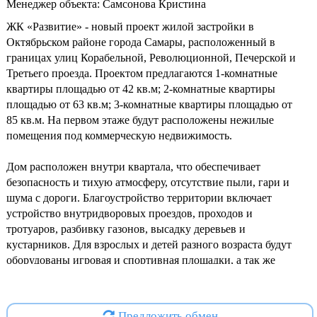
Менеджер объекта: Самсонова Кристина
ЖК «Развитие» - новый проект жилой застройки в
Октябрьском районе города Самары, расположенный в
границах улиц Корабельной, Революционной, Печерской и
Третьего проезда. Проектом предлагаются 1-комнатные
квартиры площадью от 42 кв.м; 2-комнатные квартиры
площадью от 63 кв.м; 3-комнатные квартиры площадью от
85 кв.м. На первом этаже будут расположены нежилые
помещения под коммерческую недвижимость.
Дом расположен внутри квартала, что обеспечивает
безопасность и тихую атмосферу, отсутствие пыли, гари и
шума с дороги. Благоустройство территории включает
устройство внутридворовых проездов, проходов и
тротуаров, разбивку газонов, высадку деревьев и
кустарников. Для взрослых и детей разного возраста будут
оборудованы игровая и спортивная площадки, а так же
места для отдыха.В окружении новостройки находятся
различные социально-бытовые объекты, торговый центры,
магазины, аптеки, зоны для занятия спортом и пр.
Предложить обмен