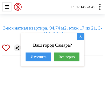
НОВОСТРОЙКИ
КВАРТИРЫ
ДОМА И УЧАС
+7 917 145-78-45
3-комнатная квартира, 94.74 м2, этаж 17 из 21, 3-
й проезд, 44 / ЖК «Развитие»
X
Ваш город Самара?
Изменить
Все верно