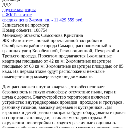
ДДУ
другие квартиры
в ЖК Развитие
средняя цена 2-комн. кв. - 11 429 559 руб.
Записаться на просмотр
Номер объекта: 108754
Менеджер объекта: Самсонова Кристина
ЖК «Развитие» - новый проект жилой застройки в
Октябрьском районе города Самары, расположенный в
границах улиц Корабельной, Революционной, Печерской и
Третьего проезда. Проектом предлагаются 1-комнатные
квартиры площадью от 42 кв.м; 2-комнатные квартиры
площадью от 63 кв.м; 3-комнатные квартиры площадью от 85
кв.м. На первом этаже будут расположены нежилые
помещения под коммерческую недвижимость.
Дом расположен внутри квартала, что обеспечивает
безопасность и тихую атмосферу, отсутствие пыли, гари и
шума с дороги. Благоустройство территории включает
устройство внутридворовых проездов, проходов и тротуаров,
разбивку газонов, высадку деревьев и кустарников. Для
взрослых и детей разного возраста будут оборудованы игровая
и спортивная площадки, а так же места для отдыха.В
окружении новостройки находятся различные социально-
бытовые объекты, торговый центры, магазины, аптеки, зоны