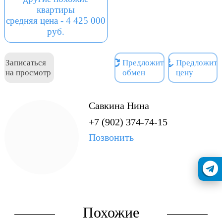
уложена плитка, (замена
квартиры
труб, электрики),
средняя цена - 4 425 000
установлены окна ПВХ.
руб.
Закуплены двери, материал
для ремонта (песок, ,
цемент), есть два шкафа.
Записаться
Предложить
Предложить
на просмотр
обмен
цену
Будущему собственнику
остается только доделать
ремонт по своему
Савкина Нина
усмотрению и желанию.
Рассмотрим все виды
+7 (902) 374-74-15
расчетов. Подходит под
Позвонить
ипотеку и материнский
капитал. ОДИН
ВЗРОСЛЫЙ
СОБСТВЕННИК.
Похожие