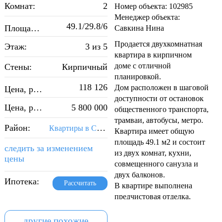
Комнат:
2
Номер объекта: 102985
Менеджер объекта:
2
49.1/29.8/6
Площадь, м
:
Савкина Нина
Продается двухкомнатная
Этаж:
3 из 5
квартира в кирпичном
доме с отличной
Стены:
Кирпичный
планировкой.
2
118 126
Дом расположен в шаговой
Цена, руб./м
:
доступности от остановок
Цена, руб.:
5 800 000
общественного транспорта,
трамваи, автобусы, метро.
Район:
Квартиры в Советском районе Самары
Квартира имеет общую
площадь 49.1 м2 и состоит
следить за изменением
из двух комнат, кухни,
цены
совмещенного санузла и
двух балконов.
Ипотека:
Рассчитать
В квартире выполнена
предчистовая отделка,
стяжка пола, выравнивание
стен, в кухонной зоне
другие похожие