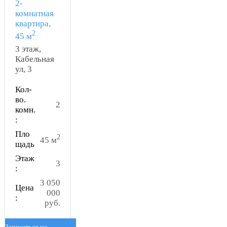
2-
комнатная
квартира,
2
45 м
3 этаж,
Кабельная
ул, 3
Кол-
во.
2
комн.
:
Пло
2
45 м
щадь
Этаж
3
:
3 050
Цена
000
:
руб.