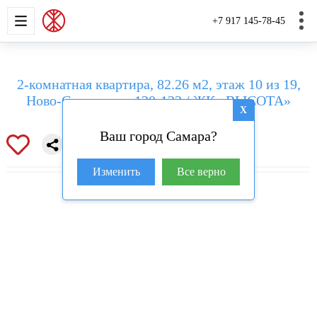
НОВОСТРОЙКИ
КВАРТИРЫ
ДОМА И УЧАС
+7 917 145-78-45
2-комнатная квартира, 82.26 м2, этаж 10 из 19,
Ново-Садовая ул, 120-122 / ЖК «ВЫСОТА»
X
Ваш город Самара?
Изменить
Все верно