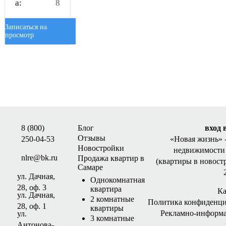
а:
8
Записаться на
просмотр
8 (800)
Блог
вход 
Отзывы
250-04-53
«Новая жизнь»
Новостройки
недвижимости 
nlre@bk.ru
Продажа квартир в
(квартиры в новост
Самаре
ул. Дачная,
Однокомнатная
28, оф. 3
квартира
Ка
ул. Дачная,
2 комнатные
Политика конфиденци
28, оф. 1
квартиры
Рекламно-информ
ул.
3 комнатные
Антонова-