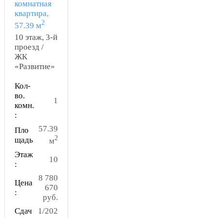
комнатная
квартира,
2
57.39 м
10 этаж, 3-й
проезд /
ЖК
«Развитие»
Кол-
во.
1
комн.
:
57.39
Пло
2
щадь
м
Этаж
10
:
8 780
Цена
670
:
руб.
Сдач
1/202