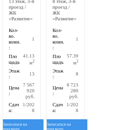
13 этаж, 3-й
8 этаж, 3-й
проезд /
проезд /
ЖК
ЖК
«Развитие»
«Развитие»
Кол-
Кол-
во.
во.
1
1
комн.
комн.
:
:
41.13
57.39
Пло
Пло
2
2
щадь
щадь
м
м
Этаж
Этаж
13
8
:
:
7 567
8 723
Цена
Цена
920
280
:
:
руб.
руб.
Сдач
1/202
Сдач
1/202
а:
8
а:
8
Записаться на
Записаться на
просмотр
просмотр