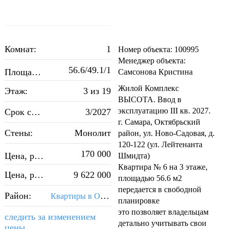
Комнат:
1
Номер объекта: 100995
Менеджер объекта:
2
56.6/49.1/1
Площадь, м
:
Самсонова Кристина
Жилой Комплекс
Этаж:
3 из 19
ВЫСОТА. Ввод в
эксплуатацию III кв. 2027.
Срок сдачи:
3/2027
г. Самара, Октябрьский
Стены:
Монолит
район, ул. Ново-Садовая, д.
120-122 (ул. Лейтенанта
2
170 000
Цена, руб./м
:
Шмидта)
Квартира № 6 на 3 этаже,
Цена, руб.:
9 622 000
площадью 56.6 м2
передается в свободной
Район:
Квартиры в Октябрьском районе Самары
планировке
это позволяет владельцам
следить за изменением
детально учитывать свои
цены