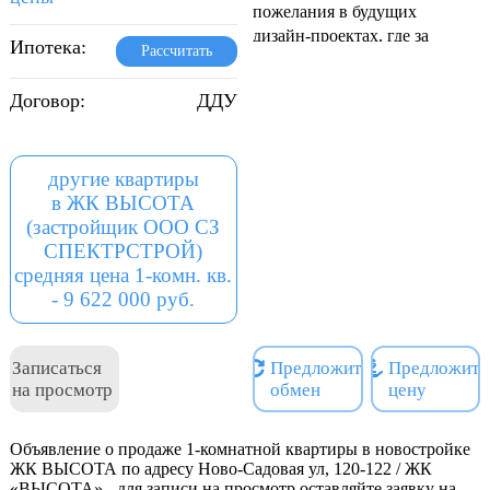
пожелания в будущих
дизайн-проектах, где за
Ипотека:
Рассчитать
счет
больших окон ваша
Договор:
ДДУ
квартира будет наполнена
уютом и солнечным
светом.
другие квартиры
Класс недвижимости -
в ЖК ВЫСОТА
комфорт.
(застройщик ООО СЗ
Количество квартир в доме
СПЕКТРСТРОЙ)
- 69
средняя цена 1-комн. кв.
Количество мест в
- 9 622 000 руб.
паркинге - 72.
Высота потолков - 2,7
Своя крышная котельная.
Записаться
Предложить
Предложить
Объект долевого
на просмотр
обмен
цену
строительства реализуется
через эскроу-счета в рамках
214 ФЗ.
Объявление о продаже 1-комнатной квартиры в новостройке
ЖК ВЫСОТА по адресу Ново-Садовая ул, 120-122 / ЖК
Проектная декларация на
«ВЫСОТА» - для записи на просмотр оставляйте заявку на