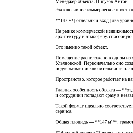
Менеджер объекта: Пигузов Антон
Эксклюзивное коммерческое простра
**147 м² | отдельный вход | два уров
На рынке коммерческой недвижимост
архитектуру и атмосферу, способную 
Это именно такой объект.
Помещение расположено в одном из 
Ульяновской. Первоначально оно созда
подчеркивает исключительность план
Пространство, которое работает на ва
Главная особенность объекта — **о
и сотрудники попадают сразу в незав
Такой формат идеально соответствуе
сервиса.
Общая площадь — **147 м²**, грамот
**Верхний уровень** включает неск