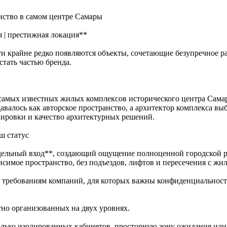
нство в самом центре Самары
ня | престижная локация**
и крайне редко появляются объекты, сочетающие безупречное р
стать частью бренда.
самых известных жилых комплексов исторического центра Сама
валось как авторское пространство, а архитектор комплекса выбр
ировки и качество архитектурных решений.
ш статус
тдельный вход**, создающий ощущение полноценной городской 
исимое пространство, без подъездов, лифтов и пересечения с жи
т требованиям компаний, для которых важны конфиденциальност
но организованных на двух уровнях.
олько изолированных кабинетов, просторную зону ожидания ил