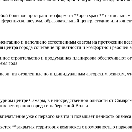
ой большое пространство формата **open space** с отдельным с
конференц-зал, шоурум, образовательный центр, студию или клиен
нтацию и наполнено естественным светом на протяжении всего
ля центра города сочетание приватности и комфортной рабочей 
венное строительство и продуманная планировка обеспечивают 
емя года.
ери, изготовленные по индивидуальным авторским эскизам, чт
турном центре Самары, в непосредственной близости от Самарск
их ресторанов города и набережной Волги.
впечатление уже с первого визита и повышает ценность бизнеса 
тся **закрытая территория комплекса с возможностью парковки