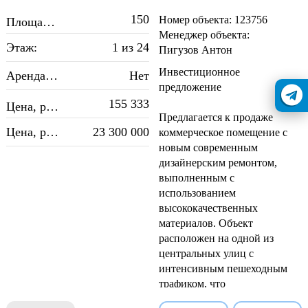
2
150
Номер объекта: 123756
Площадь, м
:
Менеджер объекта:
Этаж:
1 из 24
Пигузов Антон
Инвестиционное
Арендатор:
Нет
предложение
2
155 333
Цена, руб./м
:
Предлагается к продаже
Цена, руб.:
23 300 000
коммерческое помещение с
новым современным
дизайнерским ремонтом,
выполненным с
использованием
высококачественных
материалов. Объект
расположен на одной из
центральных улиц с
интенсивным пешеходным
трафиком, что
обеспечивает высокий