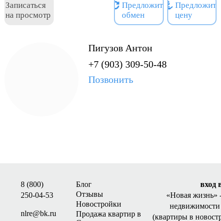
уровень видимости и
Записаться
Предложить
Предложить
на просмотр
обмен
цену
стабильный поток
потенциальных клиентов
для будущих арендаторов.
Пигузов Антон
Напротив здания
+7 (903) 309-50-48
расположена открытая
Позвонить
парковка, что создает
дополнительное удобство
для посетителей и
сотрудников. Планировка
помещения функциональна
и универсальна:
предусмотрено два
отдельных входа, что
позволяет при
необходимости разделить
8 (800)
Блог
вход 
пространство на два
Отзывы
250-04-53
«Новая жизнь»
независимых блока и
Новостройки
недвижимости 
сдавать их разным
nlre@bk.ru
Продажа квартир в
(квартиры в новост