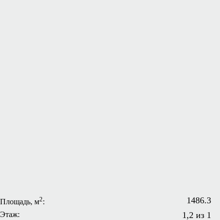
2
1486.3
Площадь, м
:
Этаж:
1,2 из 1