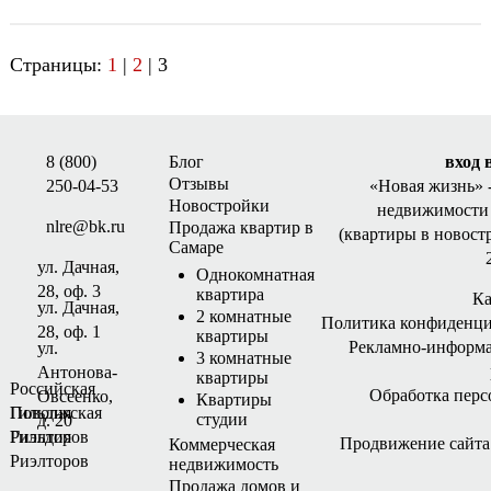
Страницы:
1
|
2
| 3
8 (800)
Блог
вход 
Отзывы
250-04-53
«Новая жизнь»
Новостройки
недвижимости 
nlre@bk.ru
Продажа квартир в
(квартиры в новост
Самаре
ул. Дачная,
Однокомнатная
28, оф. 3
квартира
Ка
ул. Дачная,
2 комнатные
Политика конфиденци
28, оф. 1
квартиры
Рекламно-информ
ул.
3 комнатные
Антонова-
квартиры
Российская
Обработка пер
Овсеенко,
Квартиры
Гильдия
Поволжская
студии
д. 20
Риэлторов
Гильдия
Продвижение сайта -
Коммерческая
Риэлторов
недвижимость
Продажа домов и