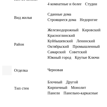
4 комнатные и более
Студии
Сданные дома
Вид жилья
Строящиеся дома
Недорогие
Железнодорожный
Кировский
Красноглинский
Куйбышевский
Ленинский
Район
Октябрьский
Промышленный
Самарский
Советский
Южный город
Крутые Ключи
Черновая
Отделка
Блочный
Другой
Кирпичный
Монолит
Тип стен
Панели
Панельно-каркасные