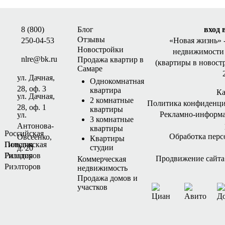
8 (800)
Блог
вход 
Отзывы
250-04-53
«Новая жизнь»
Новостройки
недвижимости 
nlre@bk.ru
Продажа квартир в
(квартиры в новост
Самаре
ул. Дачная,
Однокомнатная
28, оф. 3
квартира
Ка
ул. Дачная,
2 комнатные
Политика конфиденци
28, оф. 1
квартиры
Рекламно-информ
ул.
3 комнатные
Антонова-
квартиры
Российская
Обработка пер
Овсеенко,
Квартиры
Гильдия
Поволжская
студии
д. 20
Риэлторов
Гильдия
Продвижение сайта -
Коммерческая
Риэлторов
недвижимость
Продажа домов и
участков