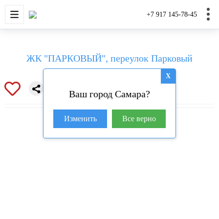
НОВОСТРОЙКИ
КВАРТИРЫ
ДОМА И УЧАС
+7 917 145-78-45
ЖК "ПАРКОВЫЙ", переулок Парковый
X
Ваш город Самара?
Изменить
Все верно