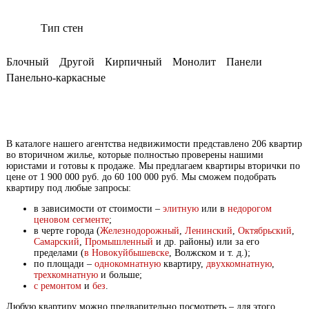
Тип стен
Блочный
Другой
Кирпичный
Монолит
Панели
Панельно-каркасные
В каталоге нашего агентства недвижимости представлено 206 квартир
во вторичном жилье, которые полностью проверены нашими
юристами и готовы к продаже. Мы предлагаем квартиры вторички по
цене от 1 900 000 руб. до 60 100 000 руб. Мы сможем подобрать
квартиру под любые запросы:
в зависимости от стоимости –
элитную
или в
недорогом
ценовом сегменте
;
в черте города (
Железнодорожный
,
Ленинский
,
Октябрьский
,
Самарский
,
Промышленный
и др. районы) или за его
пределами (
в Новокуйбышевске
, Волжском и т. д.);
по площади –
однокомнатную
квартиру,
двухкомнатную
,
трехкомнатную
и больше;
с ремонтом
и
без
.
Любую квартиру можно предварительно посмотреть – для этого