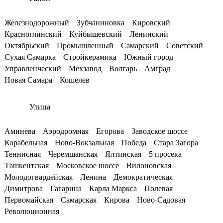
Железнодорожный
Зубчаниновка
Кировский
Красноглинский
Куйбышевский
Ленинский
Октябрьский
Промышленный
Самарский
Советский
Сухая Самарка
Стройкерамика
Южный город
Управленческий
Мехзавод
Волгарь
Амград
Новая Самара
Кошелев
Улица
Аминева
Аэродромная
Егорова
Заводское шоссе
Корабельная
Ново-Вокзальная
Победа
Стара Загора
Теннисная
Черемшанская
Ялтинская
5 просека
Ташкентская
Московское шоссе
Вилоновская
Молодогвардейская
Ленина
Демократическая
Димитрова
Гагарина
Карла Маркса
Полевая
Первомайская
Самарская
Кирова
Ново-Садовая
Революционная