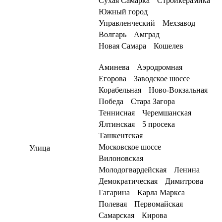
Сухая Самарка
Стройкерамика
Южный город
Управленческий
Мехзавод
Волгарь
Амград
Новая Самара
Кошелев
Аминева
Аэродромная
Егорова
Заводское шоссе
Корабельная
Ново-Вокзальная
Победа
Стара Загора
Теннисная
Черемшанская
Ялтинская
5 просека
Ташкентская
Московское шоссе
Улица
Вилоновская
Молодогвардейская
Ленина
Демократическая
Димитрова
Гагарина
Карла Маркса
Полевая
Первомайская
Самарская
Кирова