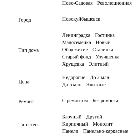
Ново-Садовая
Революционная
Новокуйбышевск
Город
Ленинградка
Гостинка
Малосемейка
Новый
Общежитие
Сталинка
Тип дома
Старый фонд
Улучшенка
Хрущевка
Элитный
Недорогие
До 2 млн
Цена
До 5 млн
Элитные
С ремонтом
Без ремонта
Ремонт
Блочный
Другой
Кирпичный
Монолит
Тип стен
Панели
Панельно-каркасные