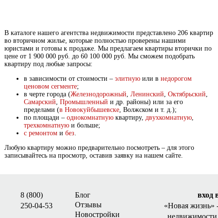
В каталоге нашего агентства недвижимости представлено 206 квартир
во вторичном жилье, которые полностью проверены нашими
юристами и готовы к продаже. Мы предлагаем квартиры вторички по
цене от 1 900 000 руб. до 60 100 000 руб. Мы сможем подобрать
квартиру под любые запросы:
в зависимости от стоимости –
элитную
или в
недорогом
ценовом сегменте
;
в черте города (
Железнодорожный
,
Ленинский
,
Октябрьский
,
Самарский
,
Промышленный
и др. районы) или за его
пределами (
в Новокуйбышевске
, Волжском и т. д.);
по площади –
однокомнатную
квартиру,
двухкомнатную
,
трехкомнатную
и больше;
с ремонтом
и
без
.
Любую квартиру можно предварительно посмотреть – для этого
записывайтесь на просмотр, оставив заявку на нашем сайте.
8 (800)
Блог
вход 
Отзывы
250-04-53
«Новая жизнь»
Новостройки
недвижимости 