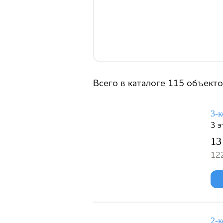
Всего в каталоге 115 объект
3-к
3 
13
122
2-к