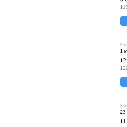
115
3-к
1 
12
122
2-к
23 
11