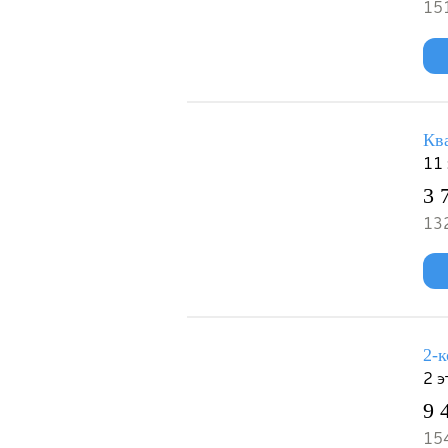
151
Ква
11 
3 
132
2-к
2 э
9 
154