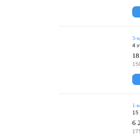
3-к
4 э
18
150
1-к
15
6 
175