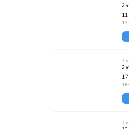
2 э
11
173
3-к
2 э
17
184
1-к