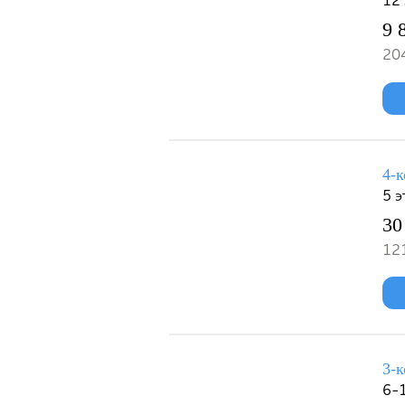
12 
9 
204
4-к
5 э
30
121
3-к
6-1